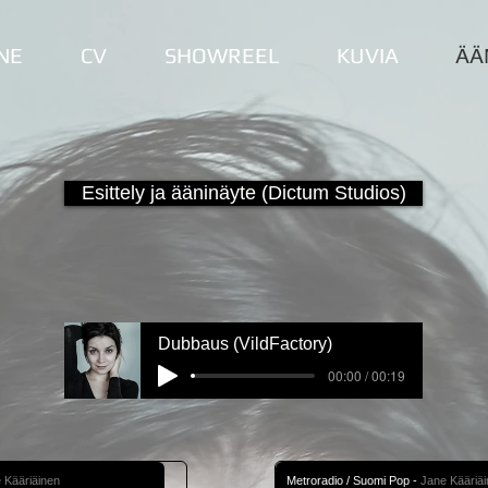
NE
CV
SHOWREEL
KUVIA
ÄÄ
Esittely ja ääninäyte (Dictum Studios)
Dubbaus (VildFactory)
00:00 / 00:19
 Kääriäinen
Metroradio / Suomi Pop
-
Jane Kääriä