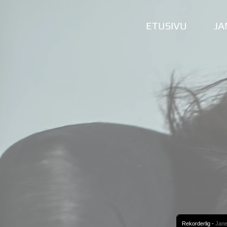
ETUSIVU
JA
Rekorderlig
-
Jane